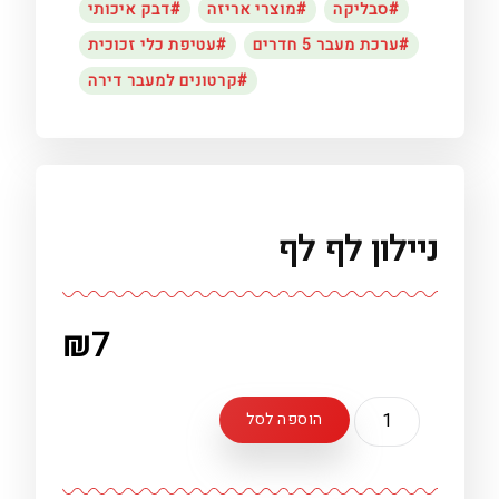
סבליקה
מוצרי אריזה
דבק איכותי
ערכת מעבר 5 חדרים
עטיפת כלי זכוכית
קרטונים למעבר דירה
ניילון לף לף
₪
7
כמות
הוספה לסל
של
ניילון
לף